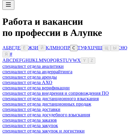
Работа и вакансии
по профессии в Алупке
А
Б
В
Г
Д
Е
Ж
З
И
К
Л
М
Н
О
П
Р
Т
У
Ф
Х
Ц
Ч
Ш
Э
Ю
Ё
Й
С
Щ
Ы
#
Я
A
B
C
D
E
F
G
H
I
J
K
L
M
N
O
P
Q
R
S
T
U
V
W
X
Y
Z
специалист отдела аналитики
специалист отдела андеррайтинга
специалист отдела аренды
специалист отдела АХО
специалист отдела верификации
специалист отдела внедрения и сопровождения ПО
специалист отдела дистанционного взыскания
специалист отдела дистанционных продаж
специалист отдела доставки
специалист отдела досудебного взыскания
специалист отдела заказов
специалист отдела закупок
специалист отдела закупок и логистики