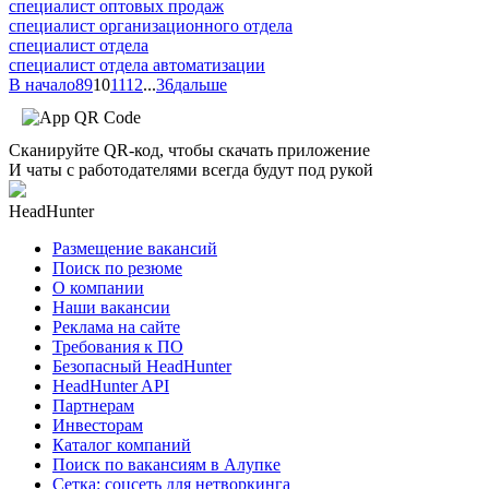
специалист оптовых продаж
специалист организационного отдела
специалист отдела
специалист отдела автоматизации
В начало
8
9
10
11
12
...
36
дальше
Сканируйте QR-код, чтобы скачать приложение
И чаты с работодателями всегда будут под рукой
HeadHunter
Размещение вакансий
Поиск по резюме
О компании
Наши вакансии
Реклама на сайте
Требования к ПО
Безопасный HeadHunter
HeadHunter API
Партнерам
Инвесторам
Каталог компаний
Поиск по вакансиям в Алупке
Сетка: соцсеть для нетворкинга