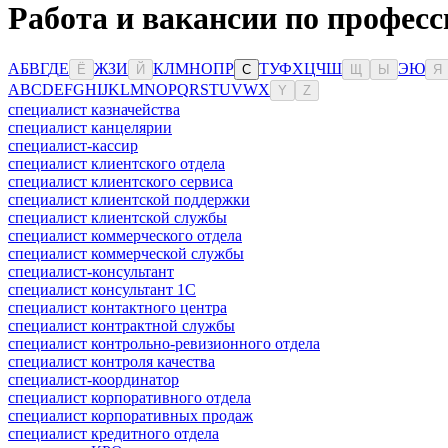
Работа и вакансии по професс
А
Б
В
Г
Д
Е
Ж
З
И
К
Л
М
Н
О
П
Р
Т
У
Ф
Х
Ц
Ч
Ш
Э
Ю
Ё
Й
С
Щ
Ы
Я
A
B
C
D
E
F
G
H
I
J
K
L
M
N
O
P
Q
R
S
T
U
V
W
X
Y
Z
специалист казначейства
специалист канцелярии
специалист-кассир
специалист клиентского отдела
специалист клиентского сервиса
специалист клиентской поддержки
специалист клиентской службы
специалист коммерческого отдела
специалист коммерческой службы
специалист-консультант
специалист консультант 1С
специалист контактного центра
специалист контрактной службы
специалист контрольно-ревизионного отдела
специалист контроля качества
специалист-координатор
специалист корпоративного отдела
специалист корпоративных продаж
специалист кредитного отдела