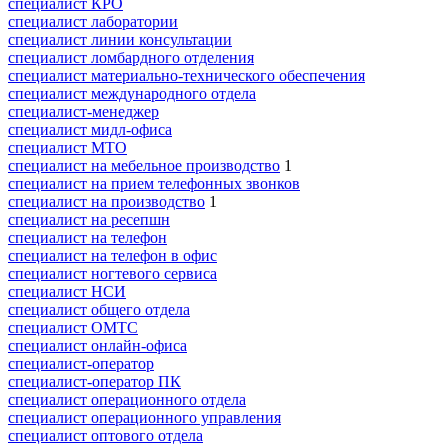
специалист КРО
специалист лаборатории
специалист линии консультации
специалист ломбардного отделения
специалист материально-технического обеспечения
специалист международного отдела
специалист-менеджер
специалист мидл-офиса
специалист МТО
специалист на мебельное производство
1
специалист на прием телефонных звонков
специалист на производство
1
специалист на ресепшн
специалист на телефон
специалист на телефон в офис
специалист ногтевого сервиса
специалист НСИ
специалист общего отдела
специалист ОМТС
специалист онлайн-офиса
специалист-оператор
специалист-оператор ПК
специалист операционного отдела
специалист операционного управления
специалист оптового отдела