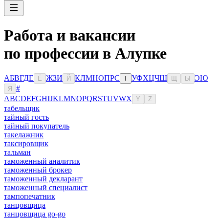
Работа и вакансии
по профессии в Алупке
А
Б
В
Г
Д
Е
Ж
З
И
К
Л
М
Н
О
П
Р
С
У
Ф
Х
Ц
Ч
Ш
Э
Ю
Ё
Й
Т
Щ
Ы
#
Я
A
B
C
D
E
F
G
H
I
J
K
L
M
N
O
P
Q
R
S
T
U
V
W
X
Y
Z
табельщик
тайный гость
тайный покупатель
такелажник
таксировщик
тальман
таможенный аналитик
таможенный брокер
таможенный декларант
таможенный специалист
тампопечатник
танцовщица
танцовщица go-go