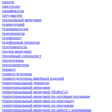
танцор
таргетолог
тарификатор
тату-мастер
театральный менеджер
телеведущий
телемаркетолог
телеоператор
телефонист
телефонный оператор
телохранитель
тендер-менеджер
тендерный специалист
теплотехник
теплоэнергетик
термист
термоотделочник
термоотделочник швейных изделий
территориальный директор
территориальный менеджер
территориальный менеджер (HoReCa)
территориальный менеджер по оптовым продажам
территориальный менеджер по персоналу
территориальный менеджер по продажам
территориальный менеджер по работе с ключевыми