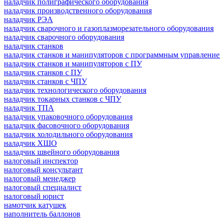
наладчик полиграфического оборудования
наладчик производственного оборудования
наладчик РЭА
наладчик сварочного и газоплазморезательного оборудования
наладчик сварочного оборудования
наладчик станков
наладчик станков и манипуляторов с программным управлени
наладчик станков и манипуляторов с ПУ
наладчик станков с ПУ
наладчик станков с ЧПУ
наладчик технологического оборудования
наладчик токарных станков с ЧПУ
наладчик ТПА
наладчик упаковочного оборудования
наладчик фасовочного оборудования
наладчик холодильного оборудования
наладчик ХШО
наладчик швейного оборудования
налоговый инспектор
налоговый консультант
налоговый менеджер
налоговый специалист
налоговый юрист
намотчик катушек
наполнитель баллонов