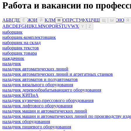
Работа и вакансии по професс
А
Б
В
Г
Д
Е
Ж
З
И
К
Л
М
О
П
Р
С
Т
У
Ф
Х
Ц
Ч
Ш
Э
Ю
Ё
Й
Н
Щ
Ы
Я
A
B
C
D
E
F
G
H
I
J
K
L
M
N
O
P
Q
R
S
T
U
V
W
X
Y
Z
наборщик
наборщик-комплектовщик
наборщик на склад
наборщик текстов
наборщик товара
наждачник
наладчик
наладчик автоматических линий
наладчик автоматических линий и агрегатных станков
наладчик автоматов и полуавтоматов
наладчик вязального оборудования
наладчик деревообрабатывающего оборудования
наладчик КИПиА
наладчик кузнечно-прессового оборудования
наладчик лифтового оборудования
наладчик машин и автоматических линий
наладчик машин и автоматических линий по производству изде
наладчик оборудования
наладчик пищевого оборудования