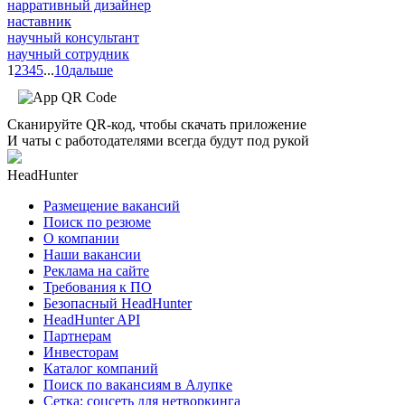
нарративный дизайнер
наставник
научный консультант
научный сотрудник
1
2
3
4
5
...
10
дальше
Сканируйте QR-код, чтобы скачать приложение
И чаты с работодателями всегда будут под рукой
HeadHunter
Размещение вакансий
Поиск по резюме
О компании
Наши вакансии
Реклама на сайте
Требования к ПО
Безопасный HeadHunter
HeadHunter API
Партнерам
Инвесторам
Каталог компаний
Поиск по вакансиям в Алупке
Сетка: соцсеть для нетворкинга