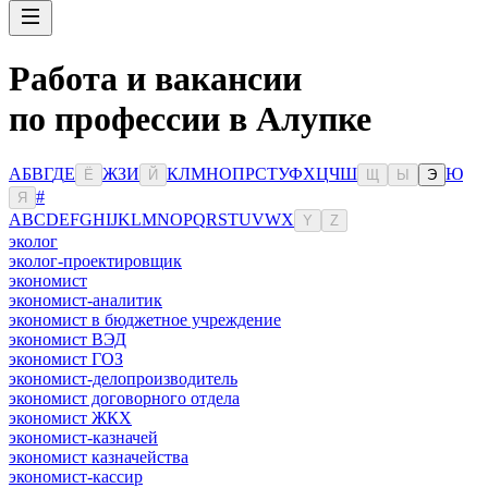
Работа и вакансии
по профессии в Алупке
А
Б
В
Г
Д
Е
Ж
З
И
К
Л
М
Н
О
П
Р
С
Т
У
Ф
Х
Ц
Ч
Ш
Ю
Ё
Й
Щ
Ы
Э
#
Я
A
B
C
D
E
F
G
H
I
J
K
L
M
N
O
P
Q
R
S
T
U
V
W
X
Y
Z
эколог
эколог-проектировщик
экономист
экономист-аналитик
экономист в бюджетное учреждение
экономист ВЭД
экономист ГОЗ
экономист-делопроизводитель
экономист договорного отдела
экономист ЖКХ
экономист-казначей
экономист казначейства
экономист-кассир