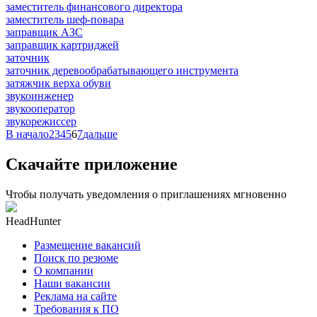
заместитель финансового директора
заместитель шеф-повара
заправщик АЗС
заправщик картриджей
заточник
заточник деревообрабатывающего инструмента
затяжчик верха обуви
звукоинженер
звукооператор
звукорежиссер
В начало
2
3
4
5
6
7
дальше
Скачайте приложение
Чтобы получать уведомления о приглашениях мгновенно
HeadHunter
Размещение вакансий
Поиск по резюме
О компании
Наши вакансии
Реклама на сайте
Требования к ПО