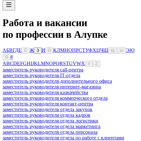
Работа и вакансии
по профессии в Алупке
А
Б
В
Г
Д
Е
Ж
И
К
Л
М
Н
О
П
Р
С
Т
У
Ф
Х
Ц
Ч
Ш
Э
Ю
Ё
З
Й
Щ
Ы
#
Я
A
B
C
D
E
F
G
H
I
J
K
L
M
N
O
P
Q
R
S
T
U
V
W
X
Y
Z
заместитель руководителя call-центра
заместитель руководителя IT-отдела
заместитель руководителя дополнительного офиса
заместитель руководителя интернет-магазина
заместитель руководителя казначейства
заместитель руководителя коммерческого отдела
заместитель руководителя контакт-центра
заместитель руководителя отдела закупок
заместитель руководителя отдела кадров
заместитель руководителя отдела логистики
заместитель руководителя отдела маркетинга
заместитель руководителя отдела персонала
заместитель руководителя отдела по работе с клиентами