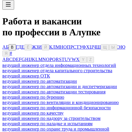
Работа и вакансии
по профессии в Алупке
А
Б
Г
Д
Е
Ж
З
И
К
Л
М
Н
О
П
Р
С
Т
У
Ф
Х
Ц
Ч
Ш
Э
Ю
В
Ё
Й
Щ
Ы
#
Я
A
B
C
D
E
F
G
H
I
J
K
L
M
N
O
P
Q
R
S
T
U
V
W
X
Y
Z
ведущий инженер отдела информационных технологий
ведущий инженер отдела капитального строительства
ведущий инженер ОТК
ведущий инженер по автоматизации
ведущий инженер по автоматизации и диспетчеризации
ведущий инженер по автоматизации тестирования
ведущий инженер по бурению
ведущий инженер по вентиляции и кондиционированию
ведущий инженер по информационной безопасности
ведущий инженер по качеству
ведущий инженер по надзору за строительством
ведущий инженер по наладке и испытаниям
ведущий инженер по охране труда и промышленной