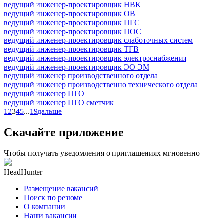
ведущий инженер-проектировщик НВК
ведущий инженер-проектировщик ОВ
ведущий инженер-проектировщик ПГС
ведущий инженер-проектировщик ПОС
ведущий инженер-проектировщик слаботочных систем
ведущий инженер-проектировщик ТГВ
ведущий инженер-проектировщик электроснабжения
ведущий инженер-проектировщик ЭО ЭМ
ведущий инженер производственного отдела
ведущий инженер производственно технического отдела
ведущий инженер ПТО
ведущий инженер ПТО сметчик
1
2
3
4
5
...
19
дальше
Скачайте приложение
Чтобы получать уведомления о приглашениях мгновенно
HeadHunter
Размещение вакансий
Поиск по резюме
О компании
Наши вакансии