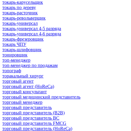
токарь-карусельщик
токарь по дереву
токарь-расточник
токарь-револьверщик
токарь-универсал
токарь-универсал 4-5 разряда
токарь-универсал 4-6 разряда
токарь-фрезеровщик
токарь ЧПУ
токарь-шлифовщик
тонировщик
топ-менеджер
топ-менеджер по продажам
топограф
торакальный хирург
торговый агент
торговый агент (HoReCa)
торговый консультант
торговый медицинский представитель
торговый менеджер
торговый представитель
торговый представитель (B2B)
торговый представитель BC
торговый представитель FMCG
торговый представитель (HoReCa)