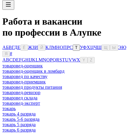
Работа и вакансии
по профессии в Алупке
А
Б
В
Г
Д
Е
Ж
З
И
К
Л
М
Н
О
П
Р
С
У
Ф
Х
Ц
Ч
Ш
Э
Ю
Ё
Й
Т
Щ
Ы
#
Я
A
B
C
D
E
F
G
H
I
J
K
L
M
N
O
P
Q
R
S
T
U
V
W
X
Y
Z
товаровед-оценщик
товаровед-оценщик в ломбард
товаровед по качеству
товаровед-приемщик
товаровед продукты питания
товаровед-ревизор
товаровед склада
товаровед-эксперт
токарь
токарь 4 разряда
токарь 5-6 разряда
токарь 5 разряда
токарь 6 разряда