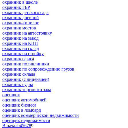
охранник в школе
охранник ГБР
охранник детского сада
охранник дневной
охранник-кинолог
охранник мостов
охранник на автостоянку
охранник на завод
охранник на КПП
охранник на склад
охранник на стройку
охранник офиса
охранник поликлиники
охранник по сопровождению грузов
охранник склада
охранник (с лицензией)
охранник судна
охранник торгового зала
оценщик
оценщик автомобилей
оценщик бизнеса
оценщик в ломбард
оценщик коммерческой недвижимости
оценщик недвижимости
В начало
4
5
6
7
8
9