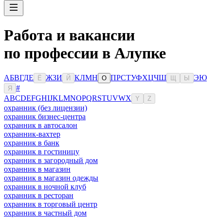
Работа и вакансии
по профессии в Алупке
А
Б
В
Г
Д
Е
Ж
З
И
К
Л
М
Н
П
Р
С
Т
У
Ф
Х
Ц
Ч
Ш
Э
Ю
Ё
Й
О
Щ
Ы
#
Я
A
B
C
D
E
F
G
H
I
J
K
L
M
N
O
P
Q
R
S
T
U
V
W
X
Y
Z
охранник (без лицензии)
охранник бизнес-центра
охранник в автосалон
охранник-вахтер
охранник в банк
охранник в гостиницу
охранник в загородный дом
охранник в магазин
охранник в магазин одежды
охранник в ночной клуб
охранник в ресторан
охранник в торговый центр
охранник в частный дом