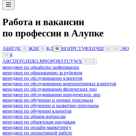
Работа и вакансии
по профессии в Алупке
А
Б
В
Г
Д
Е
Ж
З
И
К
Л
Н
О
П
Р
С
Т
У
Ф
Х
Ц
Ч
Ш
Э
Ю
Ё
Й
М
Щ
Ы
#
Я
A
B
C
D
E
F
G
H
I
J
K
L
M
N
O
P
Q
R
S
T
U
V
W
X
Y
Z
менеджер по обработке информации
менеджер по образованию за рубежом
менеджер по обслуживанию клиентов
менеджер по обслуживанию корпоративных клиентов
менеджер по обслуживанию физических лиц
менеджер по обслуживанию юридических лиц
менеджер по обучению и оценке персонала
менеджер по обучению и развитию персонала
менеджер по обучению клиентов
менеджер по общим вопросам
менеджер по объектным продажам
менеджер по онлайн-маркетингу
менеджер по оперативной работе