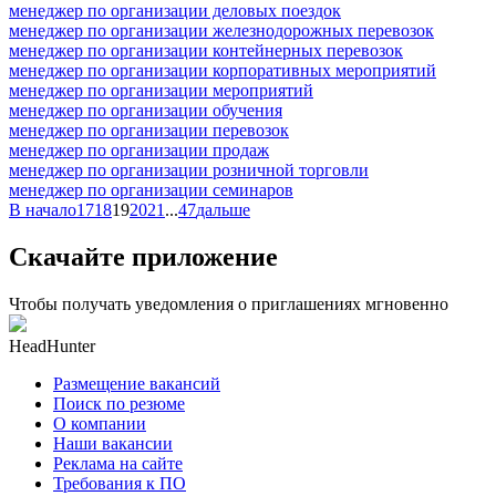
менеджер по организации деловых поездок
менеджер по организации железнодорожных перевозок
менеджер по организации контейнерных перевозок
менеджер по организации корпоративных мероприятий
менеджер по организации мероприятий
менеджер по организации обучения
менеджер по организации перевозок
менеджер по организации продаж
менеджер по организации розничной торговли
менеджер по организации семинаров
В начало
17
18
19
20
21
...
47
дальше
Скачайте приложение
Чтобы получать уведомления о приглашениях мгновенно
HeadHunter
Размещение вакансий
Поиск по резюме
О компании
Наши вакансии
Реклама на сайте
Требования к ПО