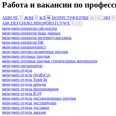
Работа и вакансии по професс
А
Б
В
Г
Д
Е
Ж
З
И
К
Л
Н
О
П
Р
С
Т
У
Ф
Х
Ц
Ч
Ш
Э
Ю
Ё
Й
М
Щ
Ы
Я
A
B
C
D
E
F
G
H
I
J
K
L
M
N
O
P
Q
R
S
T
U
V
W
X
Y
Z
менеджер-оператор call-центра
менеджер-оператор базы данных
менеджер-оператор интернет-магазина
менеджер-оператор ПК
менеджер-операционист
менеджер оптово-розничных продаж
менеджер оптовых продаж
менеджер оптовых продаж строительных материалов
менеджер-организатор
менеджер отдела
менеджер отдела (HoReCa)
менеджер отдела Trade-In
менеджер отдела аренды
менеджер отдела бронирования
менеджер отдела ВЭД
менеджер отдела дистанционных продаж
менеджер отдела дистрибуции
менеджер отдела доставки
менеджер отдела заказов