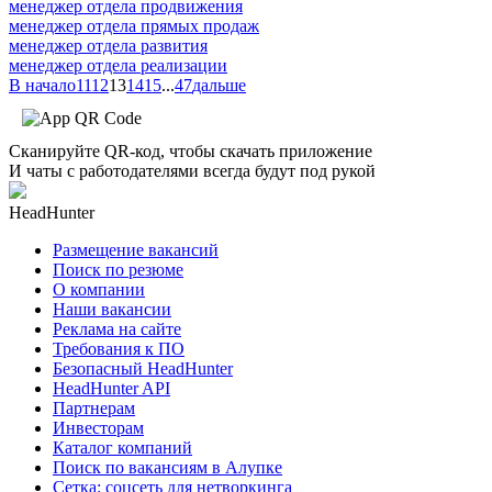
менеджер отдела продвижения
менеджер отдела прямых продаж
менеджер отдела развития
менеджер отдела реализации
В начало
11
12
13
14
15
...
47
дальше
Сканируйте QR-код, чтобы скачать приложение
И чаты с работодателями всегда будут под рукой
HeadHunter
Размещение вакансий
Поиск по резюме
О компании
Наши вакансии
Реклама на сайте
Требования к ПО
Безопасный HeadHunter
HeadHunter API
Партнерам
Инвесторам
Каталог компаний
Поиск по вакансиям в Алупке
Сетка: соцсеть для нетворкинга