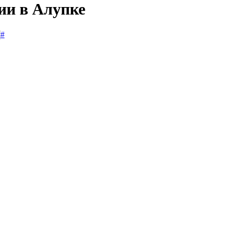
ии в Алупке
#