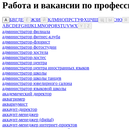
Работа и вакансии по професс
Б
В
Г
Д
Е
Ж
З
И
К
Л
М
Н
О
П
Р
С
Т
У
Ф
Х
Ц
Ч
Ш
Э
Ю
А
Ё
Й
Щ
Ы
Я
A
B
C
D
E
F
G
H
I
J
K
L
M
N
O
P
Q
R
S
T
U
V
W
X
Y
Z
администратор филиала
администратор фитнес-клуба
администратор-флорист
администратор фотостудии
администратор хостела
администратор-хостес
администратор центра
администратор центра иностранных языков
администратор школы
администратор школы танцев
администратор ювелирного салона
администратор языковой школы
академический директор
аквагример
аквариумист
аккаунт-директор
аккаунт-менеджер
аккаунт-менеджер (digital)
аккаунт-менеджер интернет-проектов