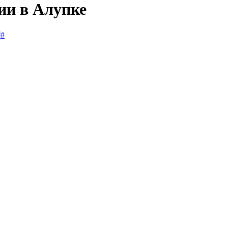
ии в Алупке
#