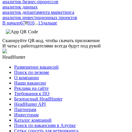
аналитик бизнес-процессов
аналитик данных
аналитик департамента маркетинга
аналитик инвестиционных проектов
В начало
6
7
8
9
10
...
13
дальше
Сканируйте QR-код, чтобы скачать приложение
И чаты с работодателями всегда будут под рукой
HeadHunter
Размещение вакансий
Поиск по резюме
О компании
Наши вакансии
Реклама на сайте
Требования к ПО
Безопасный HeadHunter
HeadHunter API
Партнерам
Инвесторам
Каталог компаний
Поиск по вакансиям в Алупке
Сетка: соцсеть для нетворкинга