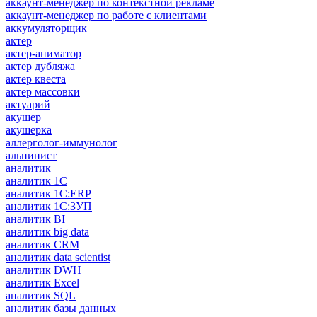
аккаунт-менеджер по контекстной рекламе
аккаунт-менеджер по работе с клиентами
аккумуляторщик
актер
актер-аниматор
актер дубляжа
актер квеста
актер массовки
актуарий
акушер
акушерка
аллерголог-иммунолог
альпинист
аналитик
аналитик 1C
аналитик 1С:ERP
аналитик 1С:ЗУП
аналитик BI
аналитик big data
аналитик CRM
аналитик data scientist
аналитик DWH
аналитик Excel
аналитик SQL
аналитик базы данных