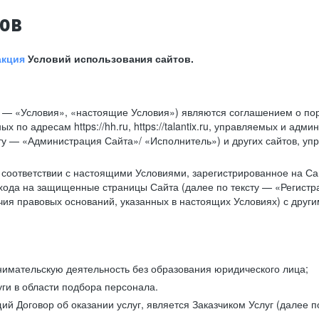
тов
акция
Условий использования сайтов.
у — «Условия», «настоящие Условия») являются соглашением о по
х по адресам https://hh.ru, https://talantix.ru, управляемых и 
тексту — «Администрация Сайта»/ «Исполнитель») и других сайтов,
соответствии с настоящими Условиями, зарегистрированное на Са
хода на защищенные страницы Сайта (далее по тексту — «Регистр
ия правовых оснований, указанных в настоящих Условиях) с дру
имательскую деятельность без образования юридического лица;
ги в области подбора персонала.
 Договор об оказании услуг, является Заказчиком Услуг (далее по