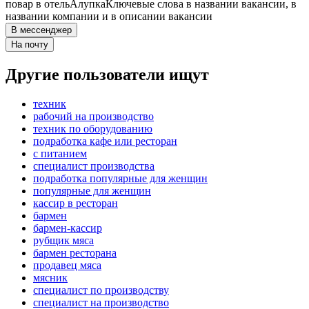
повар в отель
Алупка
Ключевые слова в названии вакансии, в
названии компании и в описании вакансии
В мессенджер
На почту
Другие пользователи ищут
техник
рабочий на производство
техник по оборудованию
подработка кафе или ресторан
с питанием
специалист производства
подработка популярные для женщин
популярные для женщин
кассир в ресторан
бармен
бармен-кассир
рубщик мяса
бармен ресторана
продавец мяса
мясник
специалист по производству
специалист на производство