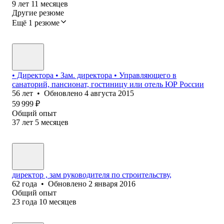
9
лет
11
месяцев
Другие резюме
Ещё 1 резюме
• Директора • Зам. директора • Управляющего в
санаторий, пансионат, гостиницу или отель ЮР России
56
лет
•
Обновлено
4 августа 2015
59 999
₽
Общий опыт
37
лет
5
месяцев
директор , зам руководителя по строительству,
62
года
•
Обновлено
2 января 2016
Общий опыт
23
года
10
месяцев