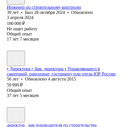
Инженер по строительному контролю
39
лет
•
Был
28 октября 2024
•
Обновлено
3 апреля 2024
180 000
₽
Не ищет работу
Общий опыт
17
лет
7
месяцев
• Директора • Зам. директора • Управляющего в
санаторий, пансионат, гостиницу или отель ЮР России
56
лет
•
Обновлено
4 августа 2015
59 999
₽
Общий опыт
37
лет
5
месяцев
директор , зам руководителя по строительству,