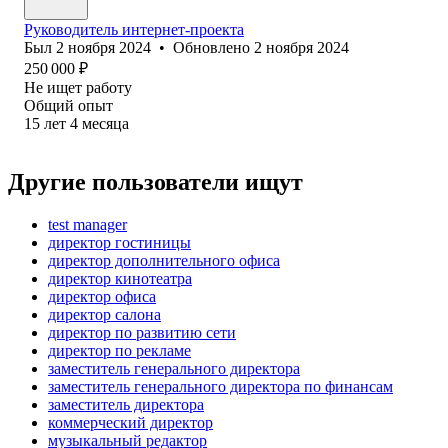
Руководитель интернет-проекта
Был
2 ноября 2024
•
Обновлено
2 ноября 2024
250 000
₽
Не ищет работу
Общий опыт
15
лет
4
месяца
Другие пользователи ищут
test manager
директор гостиницы
директор дополнительного офиса
директор кинотеатра
директор офиса
директор салона
директор по развитию сети
директор по рекламе
заместитель генерального директора
заместитель генерального директора по финансам
заместитель директора
коммерческий директор
музыкальный редактор