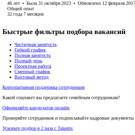
46
лет
•
Была
31 октября 2023
•
Обновлено
12 февраля 201
Общий опыт
32
года
7
месяцев
Быстрые фильтры подбора вакансий
Частичная занятость
Гибкий график
Полная занятость
Полный день
Проектная работа
Сменный график
Вахтовый метод
Корпоративная поддержка сотрудников
Какой соцпакет вы предлагаете семейным сотрудникам?
Оформляйте кандидатов онлайн
Проверяйте сотрудников и подписывайте кадровые документы 
Ускорьте подбор в 2 раза с Talantix