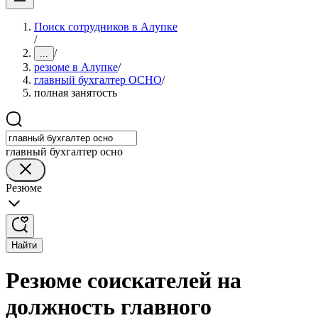
Поиск сотрудников в Алупке
/
/
...
резюме в Алупке
/
главный бухгалтер ОСНО
/
полная занятость
главный бухгалтер осно
Резюме
Найти
Резюме соискателей на
должность главного