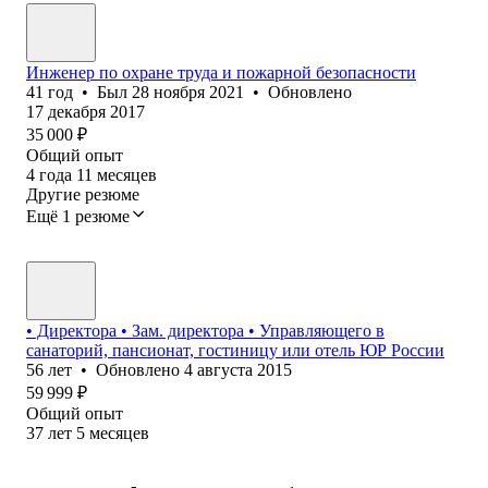
Инженер по охране труда и пожарной безопасности
41
год
•
Был
28 ноября 2021
•
Обновлено
17 декабря 2017
35 000
₽
Общий опыт
4
года
11
месяцев
Другие резюме
Ещё 1 резюме
• Директора • Зам. директора • Управляющего в
санаторий, пансионат, гостиницу или отель ЮР России
56
лет
•
Обновлено
4 августа 2015
59 999
₽
Общий опыт
37
лет
5
месяцев