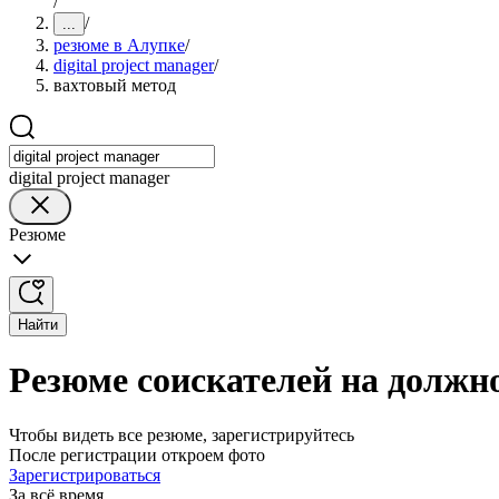
/
/
...
резюме в Алупке
/
digital project manager
/
вахтовый метод
digital project manager
Резюме
Найти
Резюме соискателей на должнос
Чтобы видеть все резюме, зарегистрируйтесь
После регистрации откроем фото
Зарегистрироваться
За всё время