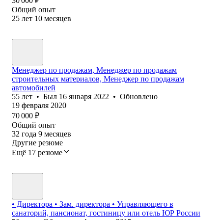
30 000
₽
Общий опыт
25
лет
10
месяцев
Менеджер по продажам, Менеджер по продажам
строительных материалов, Менеджер по продажам
автомобилей
55
лет
•
Был
16 января 2022
•
Обновлено
19 февраля 2020
70 000
₽
Общий опыт
32
года
9
месяцев
Другие резюме
Ещё 17 резюме
• Директора • Зам. директора • Управляющего в
санаторий, пансионат, гостиницу или отель ЮР России