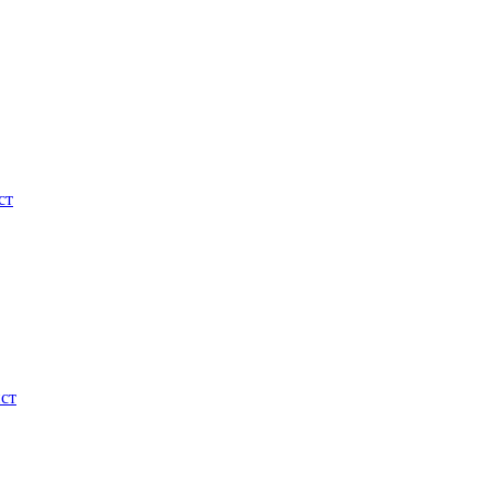
ст
ист