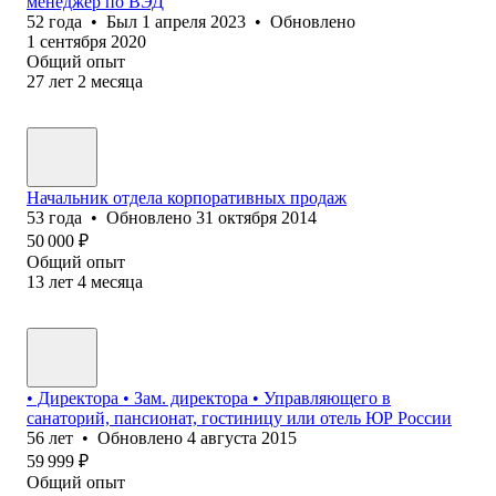
менеджер по ВЭД
52
года
•
Был
1 апреля 2023
•
Обновлено
1 сентября 2020
Общий опыт
27
лет
2
месяца
Начальник отдела корпоративных продаж
53
года
•
Обновлено
31 октября 2014
50 000
₽
Общий опыт
13
лет
4
месяца
• Директора • Зам. директора • Управляющего в
санаторий, пансионат, гостиницу или отель ЮР России
56
лет
•
Обновлено
4 августа 2015
59 999
₽
Общий опыт