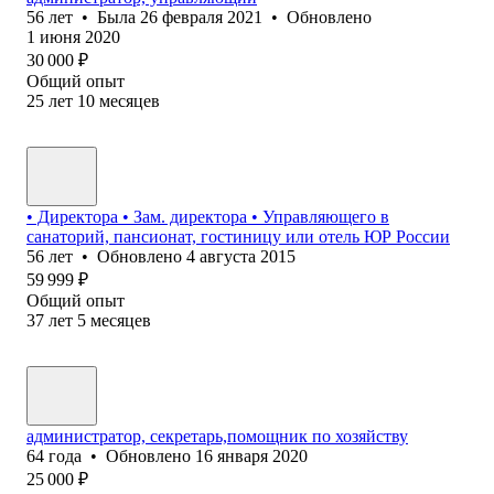
56
лет
•
Была
26 февраля 2021
•
Обновлено
1 июня 2020
30 000
₽
Общий опыт
25
лет
10
месяцев
• Директора • Зам. директора • Управляющего в
санаторий, пансионат, гостиницу или отель ЮР России
56
лет
•
Обновлено
4 августа 2015
59 999
₽
Общий опыт
37
лет
5
месяцев
администратор, секретарь,помощник по хозяйству
64
года
•
Обновлено
16 января 2020
25 000
₽