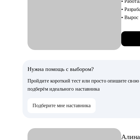
• Работа
• Подгот
• Разра
опыта
• Вырос 
• Разобр
• Переш
пригла
• Постро
• Помощ
• Разра
• Карьер
98% нов
нужны
• Контр
• Разбор
• Созда
Нужна помощь с выбором?
• Испол
• Куриро
• Налади
Пройдите короткий тест или просто опишите сво
• Разра
• Понять
подберём идеального наставника
• Научит
С чем п
• Обсуди
Подберите мне наставника
• Постро
усилить
развити
• Стать
Кому мо
• Перез
Алин
• Начин
• Если в