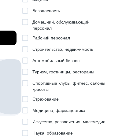
ции
Безопасность
ь шанс
Домашний, обслуживающий
персонал
Рабочий персонал
ников,
ьно
Строительство, недвижимость
Автомобильный бизнес
а
Туризм, гостиницы, рестораны
Спортивные клубы, фитнес, салоны
красоты
Страхование
т, как
учении и
Медицина, фармацевтика
Искусство, развлечения, массмедиа
Наука, образование
 чтобы