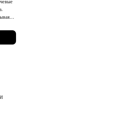
ючевые
а.
зывая
ющего
вышение
е
ния по
й
 видения
ме
 И
ах.