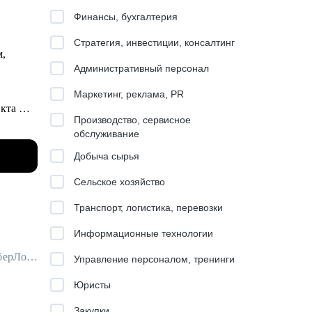
Финансы, бухгалтерия
Стратегия, инвестиции, консалтинг
м,
Административный персонал
о
Маркетинг, реклама, PR
укта
Производство, сервисное
бые
обслуживание
Добыча сырья
газе -
Сельское хозяйство
Транспорт, логистика, перевозки
Информационные технологии
я
Партнер по обучению и развитию (T&D partner) в Авито / ex-Самокат, СберЛогистика
Управление персоналом, тренинги
Юристы
Закупки