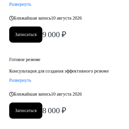
Развернуть
• Учу говорить про деньги, рост и ценность — уверенно и
по делу
Ближайшая запись
10 августа 2026
Работаю индивидуально, с опорой на ваш опыт, ценности
и цели. Через психологическую диагностику, карьерный
9 000
₽
Записаться
коучинг и HR-практики. В удобном темпе, с реальными
результатами
Кому могу помочь:
Готовое резюме
• Кто ищет себя или хочет сменить профессию
Консультация для создания эффективного резюме
• Кто устал от «просто работы» и хочет дело по душе
Развернуть
• Кто хочет расти, зарабатывать больше и не выгорать
• Родителям, которые хотят помочь подросткам с выбором
Ближайшая запись
10 августа 2026
пути
Основные специализации, с которыми работаю:
8 000
₽
Записаться
• Продажи/торговля
• Медицина/фармацевтика
• Наука/образование