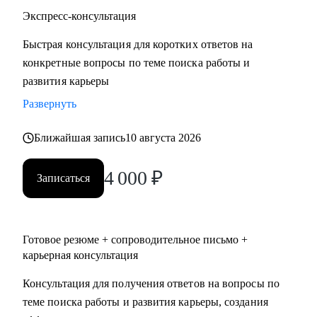
• Строительство, недвижимость
Экспресс-консультация
• Средний и высший менеджмент
Быстрая консультация для коротких ответов на
• Туризм, гостиницы, рестораны
конкретные вопросы по теме поиска работы и
• Искусство, развлечения, массмедиа
развития карьеры
• Спортивные клубы, фитнес, салоны красоты
• Административный персонал
Развернуть
Ближайшая запись
10 августа 2026
Карьера — не марафон, а экосистема. Я помогу вам
выстроить её устойчиво, грамотно и с опорой на себя.
4 000
₽
Запишитесь на консультацию — и начните путь к той
Записаться
жизни, которую вы хотите проживать.
Готовое резюме + сопроводительное письмо +
карьерная консультация
Консультация для получения ответов на вопросы по
теме поиска работы и развития карьеры, создания