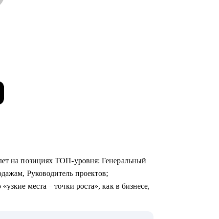
лет на позициях ТОП-уровня: Генеральный
одажам, Руководитель проектов;
«узкие места – точки роста», как в бизнесе,
0+ собеседований, более 800 карьерных