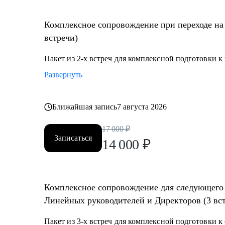
• Проработка навыков построения и мотивации кома
• Стратегическое планирование и целеполагание;
Комплексное сопровождение при переходе на
• Определение истинных целей и мотиваций;
встречи)
• Проработка синдромов самозванца и отличника и д
• Определение ограничений и их проработка;
Пакет из 2-х встреч для комплексной подготовки 
• Выход из состояния профессионального выгорания
Развернуть
• Определить вектор направления карьеры;
• Многое другое;
Ближайшая запись
7 августа 2026
Кому могу помочь:
17 000
₽
• Директорам по направлениям: общее и операционно
Записаться
14 000
₽
• Собственникам/акционерам компаний;
• Руководителям групп/отделов;
• Менеджерам, при переходе на руководящие должно
• Студентам и молодым специалистам, в построение 
Комплексное сопровождение для следующего 
руководящих позиций;
Линейных руководителей и Директоров (3 вс
Пакет из 3-х встреч для комплексной подготовки 