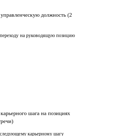
нды;
 управленческую должность (2
р.;
к переходу на руководящую позицию
;
е управление, продажи, развитие бизнеса;
сти;
карьерных треков, для достижения
карьерного шага на позициях
тречи)
к следующему карьерному шагу