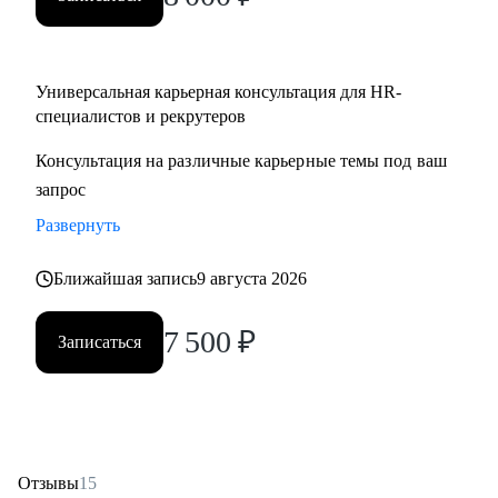
Partner;
• HR менеджерам, которые чувствуют «потолок» и хотят
выйти на новый уровень роли.
Универсальная карьерная консультация для HR-
специалистов и рекрутеров
Консультация на различные карьерные темы под ваш
запрос
Развернуть
Ближайшая запись
9 августа 2026
7 500
₽
Записаться
Отзывы
15