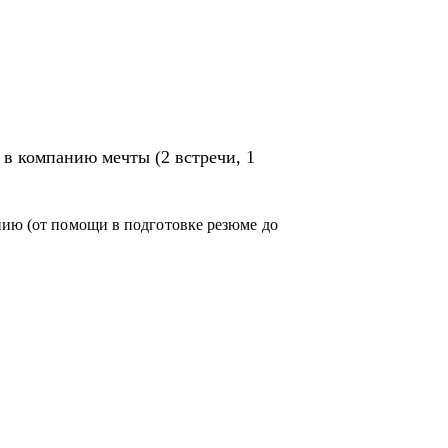
 вакансий, резюме до получения оффера)
ьеры
вление плана развитие
оллегами, достижение целей, аудит процессов
в компанию мечты (2 встречи, 1
д
нию (от помощи в подготовке резюме до
отделов, CEO по направлениям:
тов