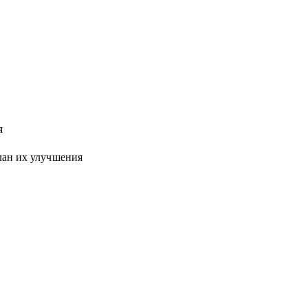
я
лан их улучшения