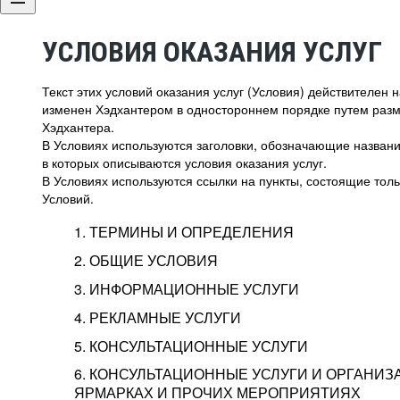
УСЛОВИЯ ОКАЗАНИЯ УСЛУГ
Текст этих условий оказания услуг (Условия) действителен
изменен Хэдхантером в одностороннем порядке путем раз
Хэдхантера.
В Условиях используются заголовки, обозначающие название
в которых описываются условия оказания услуг.
В Условиях используются ссылки на пункты, состоящие тольк
Условий.
1. ТЕРМИНЫ И ОПРЕДЕЛЕНИЯ
2. ОБЩИЕ УСЛОВИЯ
3. ИНФОРМАЦИОННЫЕ УСЛУГИ
1.1. Хэдхантер, или
Хэдхантер, ООО «Хэдх
4. РЕКЛАМНЫЕ УСЛУГИ
HeadHunter, или
г. Москва, внутригор
2.1. Типы и статусы регистрации
5. КОНСУЛЬТАЦИОННЫЕ УСЛУГИ
Исполнитель
Тверской,
2-я
Брестска
Типы регистрации
3.1. Предоставление доступа к базе данн
2.2. Активация услуг
6. КОНСУЛЬТАЦИОННЫЕ УСЛУГИ И ОРГАНИЗ
о трудоустройстве с возможностью просмо
Описание и активация
ЯРМАРКАХ И ПРОЧИХ МЕРОПРИЯТИЯХ
Хэдхантер — администра
2.1.1. Заказчику может быть присвоен один
4.0. Общие условия оказания рекламных ус