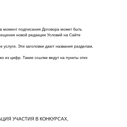
 на момент подписания Договора может быть
мещения новой редакции Условий на Сайте
 услуги. Эти заголовки дают названия разделам,
о из цифр. Такие ссылки ведут на пункты этих
антер», ИНН 7718620740, адрес: 125047,
одская территория Муниципальный округ
я улица, дом 48, помещ. 25
ых резюме с предложениями Соискателей
АЦИЯ УЧАСТИЯ В КОНКУРСАХ,
тра контактной информации Соискателя
тор сайтов: hh.ru, talantix.ru и других
 из Типов регистраций.
луг