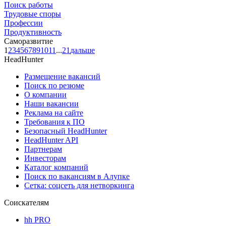
Поиск работы
Трудовые споры
Профессии
Продуктивность
Саморазвитие
1
2
3
4
5
6
7
8
9
10
11
...
21
дальше
HeadHunter
Размещение вакансий
Поиск по резюме
О компании
Наши вакансии
Реклама на сайте
Требования к ПО
Безопасный HeadHunter
HeadHunter API
Партнерам
Инвесторам
Каталог компаний
Поиск по вакансиям в Алупке
Сетка: соцсеть для нетворкинга
Соискателям
hh PRO