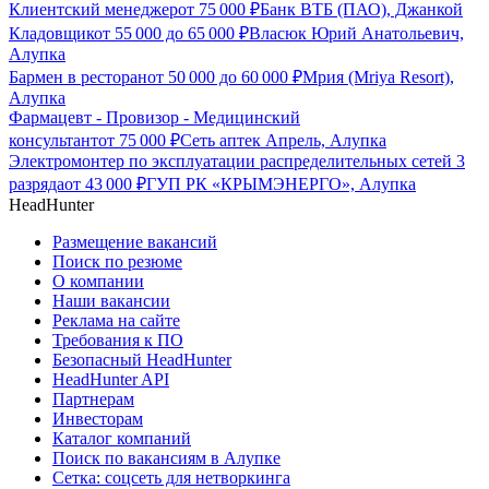
Клиентский менеджер
от
75 000
₽
Банк ВТБ (ПАО), Джанкой
Кладовщик
от
55 000
до
65 000
₽
Власюк Юрий Анатольевич,
Алупка
Бармен в ресторан
от
50 000
до
60 000
₽
Мрия (Mriya Resort),
Алупка
Фармацевт - Провизор - Медицинский
консультант
от
75 000
₽
Сеть аптек Апрель, Алупка
Электромонтер по эксплуатации распределительных сетей 3
разряда
от
43 000
₽
ГУП РК «КРЫМЭНЕРГО», Алупка
HeadHunter
Размещение вакансий
Поиск по резюме
О компании
Наши вакансии
Реклама на сайте
Требования к ПО
Безопасный HeadHunter
HeadHunter API
Партнерам
Инвесторам
Каталог компаний
Поиск по вакансиям в Алупке
Сетка: соцсеть для нетворкинга