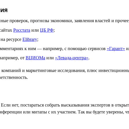
ния
нные проверок, прогнозы экономики, заявления властей и прочее
 сайтах
Росстата
или
ЦБ РФ
;
 на ресурсе
Elibrary
;
комментариях к ним — например, с помощью сервисов
«Гарант»
и
например, от
ВЦИОМа
или
«Левада-центра»
.
ты компаний и маркетинговые исследования, плюс инвестиционн
ветственность.
 Если нет, постараться собрать высказывания экспертов в откры
онференции или митапы с их участием. Так вы будете уверены, 