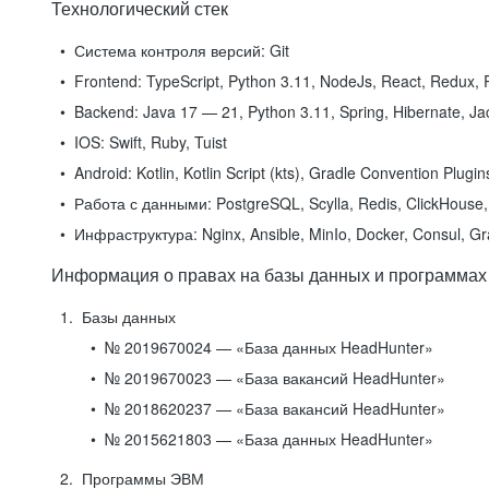
Технологический стек
Система контроля версий:
Git
Frontend:
TypeScript, Python 3.11, NodeJs, React, Redux, R
Backend:
Java 17 — 21, Python 3.11, Spring, Hibernate, Jac
IOS:
Swift, Ruby, Tuist
Android:
Kotlin, Kotlin Script (kts), Gradle Convention Plugi
Работа с данными:
PostgreSQL, Scylla, Redis, ClickHouse, 
Инфраструктура:
Nginx, Ansible, MinIo, Docker, Consul, G
Информация о правах на базы данных и программах
Базы данных
№ 2019670024 — «База данных HeadHunter»
№ 2019670023 — «База вакансий HeadHunter»
№ 2018620237 — «База вакансий HeadHunter»
№ 2015621803 — «База данных HeadHunter»
Программы ЭВМ