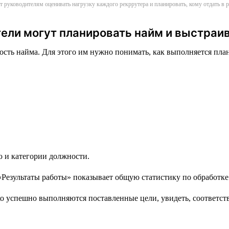
т руководителям оценивать нагрузку каждого рекррутера и планировать, кому отдать в
ели могут планировать найм и выстраи
сть найма. Для этого им нужно понимать, как выполняется план 
ю и категории должности.
 успешно выполняются поставленные цели, увидеть, соответству