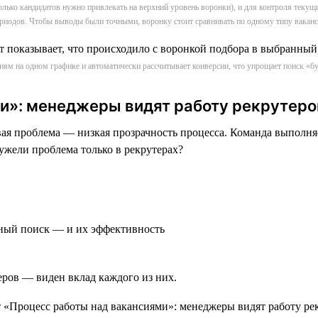
сколько кандидатов нужно привлекать на верхний уровень воронки), и для контроля текущ
риодов. Чтобы выводы были точными, воронку стоит сравнивать по одному типу вакан
сиям на одном графике и автоматически рассчитывает конверсии, что упрощает поиск 
и»: менеджеры видят работу рекрутеро
 проблема — низкая прозрачность процесса. Команда выполняет
ужели проблема только в рекрутерах?
вный поиск — и их эффективность
еров — виден вклад каждого из них.