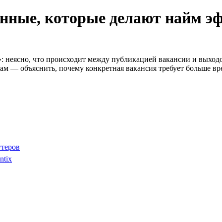
анные, которые делают найм э
: неясно, что происходит между публикацией вакансии и выходо
рам — объяснить, почему конкретная вакансия требует больше вр
утеров
ntix