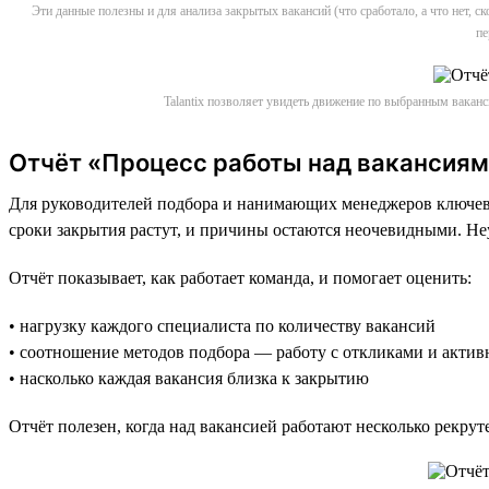
Эти данные полезны и для анализа закрытых вакансий (что сработало, а что нет, 
пе
Talantix позволяет увидеть движение по выбранным вакан
Отчёт «Процесс работы над вакансиям
Для руководителей подбора и нанимающих менеджеров ключевая
сроки закрытия растут, и причины остаются неочевидными. Не
Отчёт показывает, как работает команда, и помогает оценить:
• нагрузку каждого специалиста по количеству вакансий
• соотношение методов подбора — работу с откликами и акти
• насколько каждая вакансия близка к закрытию
Отчёт полезен, когда над вакансией работают несколько рекрут