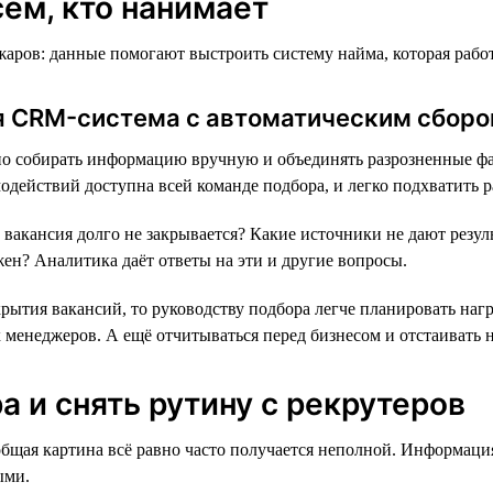
ем, кто нанимает
ров: данные помогают выстроить систему найма, которая работа
ая CRM-система с автоматическим сбор
о собирать информацию вручную и объединять разрозненные фай
действий доступна всей команде подбора, и легко подхватить раб
вакансия долго не закрывается? Какие источники не дают резуль
жен? Аналитика даёт ответы на эти и другие вопросы.
ытия вакансий, то руководству подбора легче планировать нагр
енеджеров. А ещё отчитываться перед бизнесом и отстаивать 
 и снять рутину с рекрутеров
общая картина всё равно часто получается неполной. Информаци
ыми.