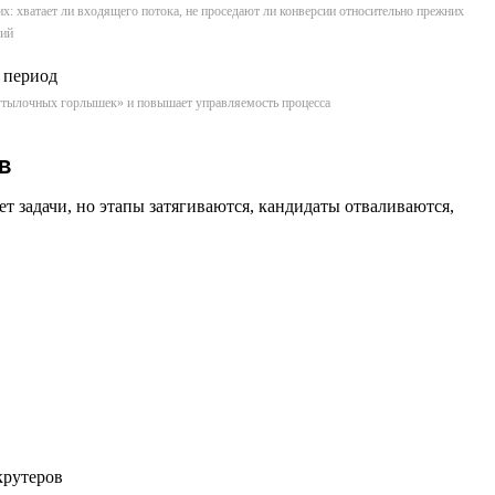
их: хватает ли входящего потока, не проседают ли конверсии относительно прежних
сий
«бутылочных горлышек» и повышает управляемость процесса
в
 задачи, но этапы затягиваются, кандидаты отваливаются,