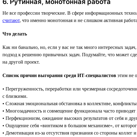
6. Рутинная, монотонная работа
Не все профессии творческие. В сфере информационных технол
считают
, что именно монотонная и не слишком активная рабо
Что делать
Как ни банально, но, если у вас не так много интересных зад
подход к решению привычных задач. Подумайте, что может сдел
на другой проект.
Список причин выгорания среди ИТ-специалистов
этим не о
• Перегруженность, переработки или чрезмерная сосредоточен
с близкими.
• Сложная эмоциональная обстановка в коллективе, конфликты
• Многозадачность и совмещение функционала часто приводят 
• Перфекционизм, ожидание высоких результатов от себя и дру
• Ощущение себя «винтиком в большом механизме», от которого
• Демотивация из-за отсутствия признания со стороны коллег и