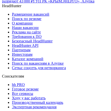
разряда
от
43 000
₽
ГУП РК «КРЫМЭНЕРГО», Алупка
HeadHunter
Размещение вакансий
Поиск по резюме
О компании
Наши вакансии
Реклама на сайте
Требования к ПО
Безопасный HeadHunter
HeadHunter API
Партнерам
Инвесторам
Каталог компаний
Поиск по вакансиям в Алупке
Сетка: соцсеть для нетворкинга
Соискателям
hh PRO
Готовое резюме
Все сервисы
Хочу у вас работать
Производственный календарь
Экспертная рекомендация