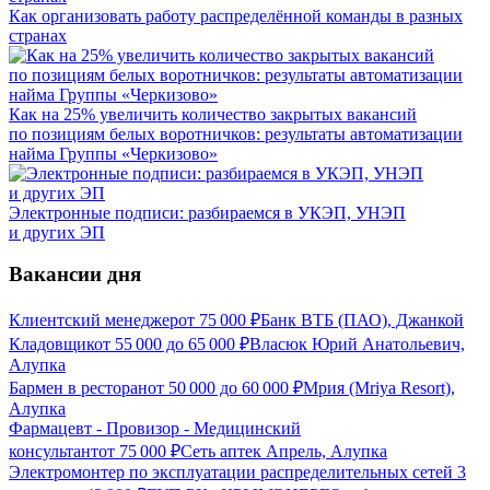
Как организовать работу распределённой команды в разных
странах
Как на 25% увеличить количество закрытых вакансий
по позициям белых воротничков: результаты автоматизации
найма Группы «Черкизово»
Электронные подписи: разбираемся в УКЭП, УНЭП
и других ЭП
Вакансии дня
Клиентский менеджер
от
75 000
₽
Банк ВТБ (ПАО), Джанкой
Кладовщик
от
55 000
до
65 000
₽
Власюк Юрий Анатольевич,
Алупка
Бармен в ресторан
от
50 000
до
60 000
₽
Мрия (Mriya Resort),
Алупка
Фармацевт - Провизор - Медицинский
консультант
от
75 000
₽
Сеть аптек Апрель, Алупка
Электромонтер по эксплуатации распределительных сетей 3