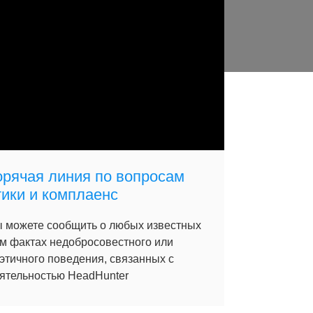
орячая линия по вопросам
тики и комплаенс
 можете сообщить о любых известных
м фактах недобросовестного или
этичного поведения, связанных с
ятельностью HeadHunter