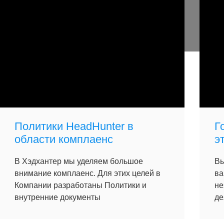
Политики HeadHunter в
Г
области комплаенс
э
В Хэдхантер мы уделяем большое
Вы
внимание комплаенс. Для этих целей в
ва
Компании разработаны Политики и
не
внутренние документы
де