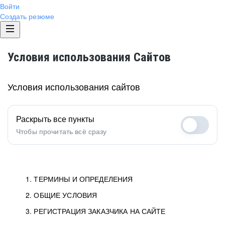
Войти
Создать резюме
Условия использования Сайтов
Условия использования сайтов
Раскрыть все пункты
Чтобы прочитать всё сразу
1. ТЕРМИНЫ И ОПРЕДЕЛЕНИЯ
2. ОБЩИЕ УСЛОВИЯ
1.1. Хэдхантер
исполнитель, юридическое
лицо ООО «Хэдхантер», ИНН
Условия определяют отношения между Заказчиками,
3. РЕГИСТРАЦИЯ ЗАКАЗЧИКА НА САЙТЕ
7718620740, адрес: 129085,
Пользователями и Хэдхантер.