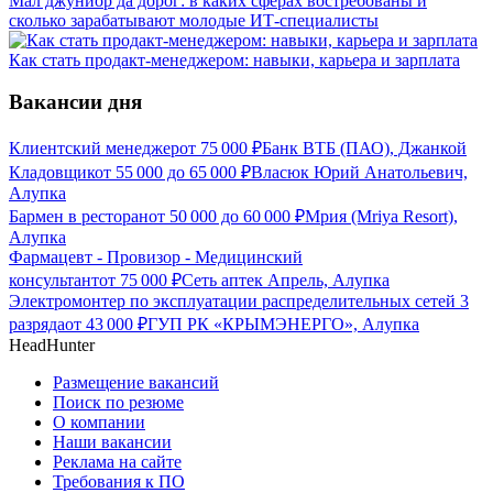
Мал джуниор да дорог: в каких сферах востребованы и
сколько зарабатывают молодые ИТ-специалисты
Как стать продакт-менеджером: навыки, карьера и зарплата
Вакансии дня
Клиентский менеджер
от
75 000
₽
Банк ВТБ (ПАО), Джанкой
Кладовщик
от
55 000
до
65 000
₽
Власюк Юрий Анатольевич,
Алупка
Бармен в ресторан
от
50 000
до
60 000
₽
Мрия (Mriya Resort),
Алупка
Фармацевт - Провизор - Медицинский
консультант
от
75 000
₽
Сеть аптек Апрель, Алупка
Электромонтер по эксплуатации распределительных сетей 3
разряда
от
43 000
₽
ГУП РК «КРЫМЭНЕРГО», Алупка
HeadHunter
Размещение вакансий
Поиск по резюме
О компании
Наши вакансии
Реклама на сайте
Требования к ПО