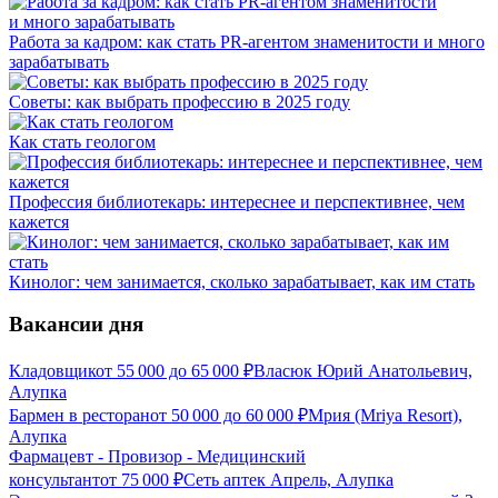
Работа за кадром: как стать PR-агентом знаменитости и много
зарабатывать
Советы: как выбрать профессию в 2025 году
Как стать геологом
Профессия библиотекарь: интереснее и перспективнее, чем
кажется
Кинолог: чем занимается, сколько зарабатывает, как им стать
Вакансии дня
Кладовщик
от
55 000
до
65 000
₽
Власюк Юрий Анатольевич,
Алупка
Бармен в ресторан
от
50 000
до
60 000
₽
Мрия (Mriya Resort),
Алупка
Фармацевт - Провизор - Медицинский
консультант
от
75 000
₽
Сеть аптек Апрель, Алупка