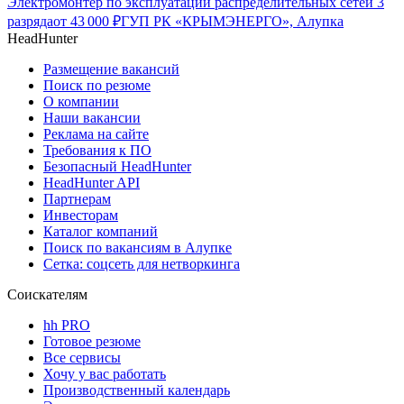
Электромонтер по эксплуатации распределительных сетей 3
разряда
от
43 000
₽
ГУП РК «КРЫМЭНЕРГО», Алупка
HeadHunter
Размещение вакансий
Поиск по резюме
О компании
Наши вакансии
Реклама на сайте
Требования к ПО
Безопасный HeadHunter
HeadHunter API
Партнерам
Инвесторам
Каталог компаний
Поиск по вакансиям в Алупке
Сетка: соцсеть для нетворкинга
Соискателям
hh PRO
Готовое резюме
Все сервисы
Хочу у вас работать
Производственный календарь