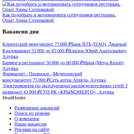
Как подобрать и мотивировать сотрудников ресторана.
Опыт Анны Сотниковой
Вакансии дня
Клиентский менеджер
от
75 000
₽
Банк ВТБ (ПАО), Джанкой
Кладовщик
от
55 000
до
65 000
₽
Власюк Юрий Анатольевич,
Алупка
Бармен в ресторан
от
50 000
до
60 000
₽
Мрия (Mriya Resort),
Алупка
Фармацевт - Провизор - Медицинский
консультант
от
75 000
₽
Сеть аптек Апрель, Алупка
Электромонтер по эксплуатации распределительных сетей 3
разряда
от
43 000
₽
ГУП РК «КРЫМЭНЕРГО», Алупка
HeadHunter
Размещение вакансий
Поиск по резюме
О компании
Наши вакансии
Реклама на сайте