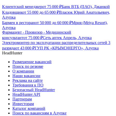
Клиентский менеджер
от
75 000
₽
Банк ВТБ (ПАО), Джанкой
Кладовщик
от
55 000
до
65 000
₽
Власюк Юрий Анатольевич,
Алупка
Бармен в ресторан
от
50 000
до
60 000
₽
Мрия (Mriya Resort),
Алупка
Фармацевт - Провизор - Медицинский
консультант
от
75 000
₽
Сеть аптек Апрель, Алупка
Электромонтер по эксплуатации распределительных сетей 3
разряда
от
43 000
₽
ГУП РК «КРЫМЭНЕРГО», Алупка
HeadHunter
Размещение вакансий
Поиск по резюме
О компании
Наши вакансии
Реклама на сайте
Требования к ПО
Безопасный HeadHunter
HeadHunter API
Партнерам
Инвесторам
Каталог компаний
Поиск по вакансиям в Алупке