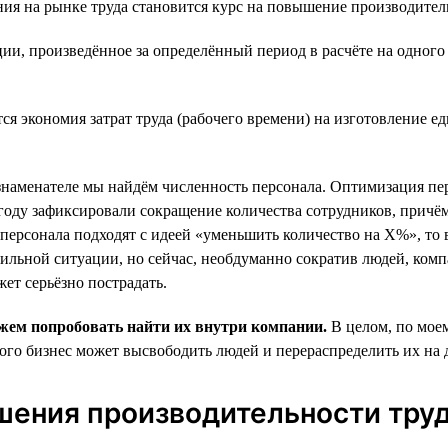
ия на рынке труда становится курс на повышение производител
ии, произведённое за определённый период в расчёте на одного
ся экономия затрат труда (рабочего времени) на изготовление 
наменателе мы найдём численность персонала. Оптимизация пе
году зафиксировали сокращение количества сотрудников, причё
 персонала подходят с идеей «уменьшить количество на Х%», то
бильной ситуации, но сейчас, необдуманно сократив людей, комп
ет серьёзно пострадать.
ожем попробовать найти их внутри компании.
В целом, по мое
 этого бизнес может высвободить людей и перераспределить их н
шения производительности тру