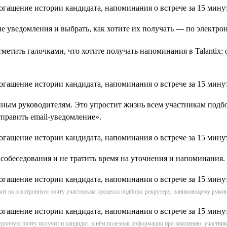
ие уведомления и выбрать, как хотите их получать — по электро
тить галочками, что хотите получать напоминания в Talantix: о
ным руководителям. Это упростит жизнь всем участникам подбо
тправить email-уведомление».
собеседования и не тратить время на уточнения и напоминания.
вит на электронную почту участникам процесса подбора: рекрутеру, нанимающему руко
ронную почту получит и кандидат: в нём полезная информация про компанию, участник