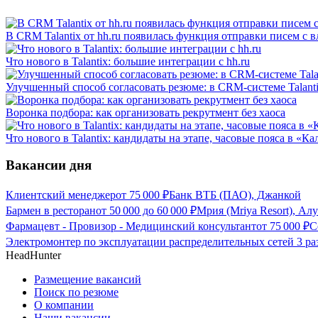
В CRM Talantix от hh.ru появилась функция отправки писем с
Что нового в Talantix: большие интеграции с hh.ru
Улучшенный способ согласовать резюме: в CRM-системе Talant
Воронка подбора: как организовать рекрутмент без хаоса
Что нового в Talantix: кандидаты на этапе, часовые пояса в «К
Вакансии дня
Клиентский менеджер
от
75 000
₽
Банк ВТБ (ПАО), Джанкой
Бармен в ресторан
от
50 000
до
60 000
₽
Мрия (Mriya Resort), Ал
Фармацевт - Провизор - Медицинский консультант
от
75 000
₽
С
Электромонтер по эксплуатации распределительных сетей 3 ра
HeadHunter
Размещение вакансий
Поиск по резюме
О компании
Наши вакансии