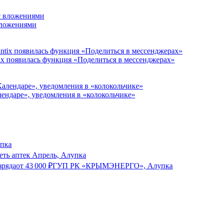
 вложениями
ix появилась функция «Поделиться в мессенджерах»
алендаре», уведомления в «колокольчике»
упка
еть аптек Апрель, Алупка
зряда
от
43 000
₽
ГУП РК «КРЫМЭНЕРГО», Алупка