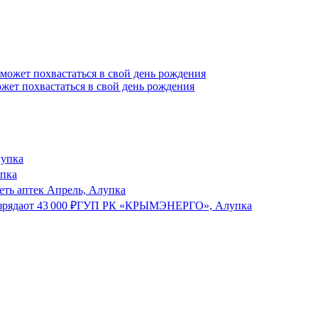
жет похвастаться в свой день рождения
лупка
упка
еть аптек Апрель, Алупка
зряда
от
43 000
₽
ГУП РК «КРЫМЭНЕРГО», Алупка