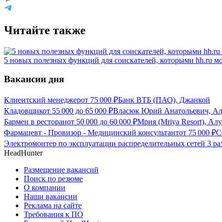
Читайте также
5 новых полезных функций для соискателей, которыми hh.ru мо
Вакансии дня
Клиентский менеджер
от
75 000
₽
Банк ВТБ (ПАО), Джанкой
Кладовщик
от
55 000
до
65 000
₽
Власюк Юрий Анатольевич, А
Бармен в ресторан
от
50 000
до
60 000
₽
Мрия (Mriya Resort), Ал
Фармацевт - Провизор - Медицинский консультант
от
75 000
₽
С
Электромонтер по эксплуатации распределительных сетей 3 ра
HeadHunter
Размещение вакансий
Поиск по резюме
О компании
Наши вакансии
Реклама на сайте
Требования к ПО