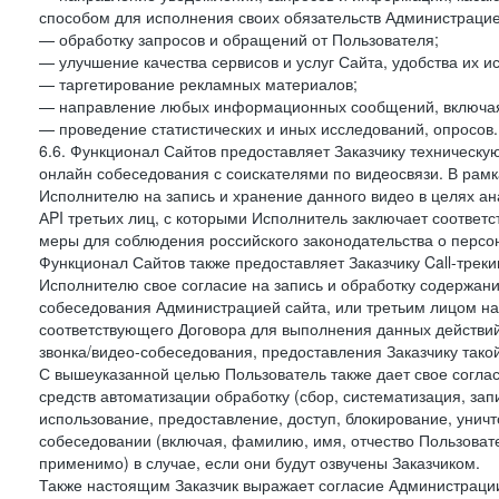
способом для исполнения своих обязательств Администрацие
— обработку запросов и обращений от Пользователя;
— улучшение качества сервисов и услуг Сайта, удобства их и
— таргетирование рекламных материалов;
— направление любых информационных сообщений, включая
— проведение статистических и иных исследований, опросов.
6.6. Функционал Сайтов предоставляет Заказчику техническ
онлайн собеседования с соискателями по видеосвязи. В рамк
Исполнителю на запись и хранение данного видео в целях а
АPI третьих лиц, с которыми Исполнитель заключает соотве
меры для соблюдения российского законодательства о персон
Функционал Сайтов также предоставляет Заказчику Call-трекинг
Исполнителю свое согласие на запись и обработку содержани
собеседования Администрацией сайта, или третьим лицом на
соответствующего Договора для выполнения данных действий
звонка/видео-собеседования, предоставления Заказчику такой
С вышеуказанной целью Пользователь также дает свое согла
средств автоматизации обработку (сбор, систематизация, зап
использование, предоставление, доступ, блокирование, унич
собеседовании (включая, фамилию, имя, отчество Пользоват
применимо) в случае, если они будут озвучены Заказчиком.
Также настоящим Заказчик выражает согласие Администраци