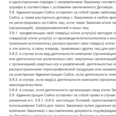
в одностороннем порядке с направлением Заказчику соответ
штрафа в соответствии с условиями заключенного Договора.
3.8. Администрация Сайта оставляет за собой право заблоки
Сайта, а также расторгнуть договор с Заказчиком в любое в
не регистрировать на Сайте лиц, если такие Заказчик и/или 
(организаций), предпринимателей и иных лиц:
3.8.1. продвигающие свой товар(ы) и/или услугу(и) методом 
товара(ов) и/или услуг(и) от производителя/исполнителя к к
(компания-исполнитель) распространяет свои товар(ы) и/или 
а эти агенты, в свою очередь, привлекают других лиц для ра
3.8.2. в случае если вид деятельности компании (организаци
или деятельностью религиозных сект, оккультных организаций
с организацией азартных игр и развлечений, деятельностью 
распространением порнографической продукции или оказанием
на усмотрение Администрации Сайта, если деятельность ком
3.8.3. в случае, если вид(ы) деятельности компании (органи
законодательством;
3.8.4. в случае, если деятельность организации лица и/или З
3.9. Администрация Сайта оставляет за собой право в случа
указанные в п. 3.8.1.-3.8.4. настоящих Условий, приостанови
использования Сайта для такого Заказчика путем удаления 
компании Заказчика) с выставлением документа подтверждаю
по Договору и отказаться от исполнения Договора в односто