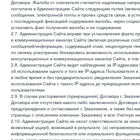
Договора. Жалоба от соискателя считается надлежаще напра
поступила в Администрацию Сайта следующим путем (включая
сообщения, электронной почты и прочих средств связи, в уст
с последующей фиксацией содержания жалобы, через социа
установить факт получения жалобы и ее содержание.
2.7. Администрация Сайта вправе при установлении факта 
и коммуникационных каналах Сайта (включая различные сооб
сообщений/информации, содержащей спам, нецензурную лекс
по своему усмотрению блокировать возможность использов
консультационных и коммуникационных каналов Сайта, в том 
2.8. Администрация Сайта ведет наблюдение за IP-адресами 
об использовании одного и того же IP-адреса Пользователя 
в любое время и без предварительного уведомления Заказчи
использования Сайта с такого IP-адреса до прекращения исп
пользователями.
2.9. В случае расторжения (прекращения) Договора с Заказч
Договора или отсутствия какого-либо заключенного Договора
предупреждения и согласования с Заказчиком, а также без к
страницы с описанием компании Заказчика) и всю Учетную и
2.10. Администрация Сайта не несет ответственности за неи
возможный ущерб, возникший в результате: (а) неправомерн
информационной безопасности или нормального функциониров
в коде, компьютерными вирусами и иными посторонними фраг