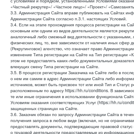
с условиями и порядком, установленными Условиями оказания У
«Частный рекрутер»/ «Частное лицо»/ «Проект»/ «Самозаняты
3.3. Администрация Сайта вправе публиковать на Сайтах ин
Администрации Сайта согласно п.3.1. настоящих Условий.
3.4. Если на этапе прохождения процесса регистрации на Сай
основным или одним из видов деятельности является рекрутин
аналогичный либо смежный вид деятельности с указанными, 
физических лиц, то, вне зависимости от наличия иных сфер д
(Рекрутинговое) агентство, что означает право Администраци
изменение Типа регистрации на Сайте на Тип регистрации «К
этом не предоставлять каких-либо документальных доказател
влекущих смену Типа регистрации на Сайте.
3.5. В процессе регистрации Заказчика на Сайте либо в пос
о нем им самим в адрес Администрации Сайта либо информа
источников, может быть присвоен тот или иной Тип и Статус 
расположенным по адресу https://hh.ru/conditions. В зависим
те или иные ограничения в использовании функционала Сайта
Условиям оказания соответствующих Услуг (https://hh.ru/condi
защищенных страницах на Сайте.
3.6. Заказчик обязан по запросу Администрации Сайта в теч
получения запроса в любом виде (включая, но не ограничива
предоставлять документы, подтверждающие правовой статус с
о трудовой деятельности предоставляемые из информацион