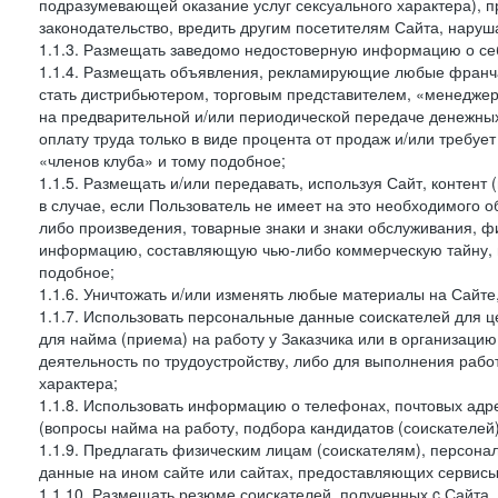
подразумевающей оказание услуг сексуального характера), 
законодательство, вредить другим посетителям Сайта, наруша
1.1.3. Размещать заведомо недостоверную информацию о себ
1.1.4. Размещать объявления, рекламирующие любые франча
стать дистрибьютером, торговым представителем, «менедже
на предварительной и/или периодической передаче денежны
оплату труда только в виде процента от продаж и/или требуе
«членов клуба» и тому подобное;
1.1.5. Размещать и/или передавать, используя Сайт, контент
в случае, если Пользователь не имеет на это необходимого 
либо произведения, товарные знаки и знаки обслуживания,
информацию, составляющую чью-либо коммерческую тайну, и
подобное;
1.1.6. Уничтожать и/или изменять любые материалы на Сайте
1.1.7. Использовать персональные данные соискателей для ц
для найма (приема) на работу у Заказчика или в организаци
деятельность по трудоустройству, либо для выполнения рабо
характера;
1.1.8. Использовать информацию о телефонах, почтовых адре
(вопросы найма на работу, подбора кандидатов (соискателей
1.1.9. Предлагать физическим лицам (соискателям), персон
данные на ином сайте или сайтах, предоставляющих сервисы 
1.1.10. Размещать резюме соискателей, полученных c Сайта,