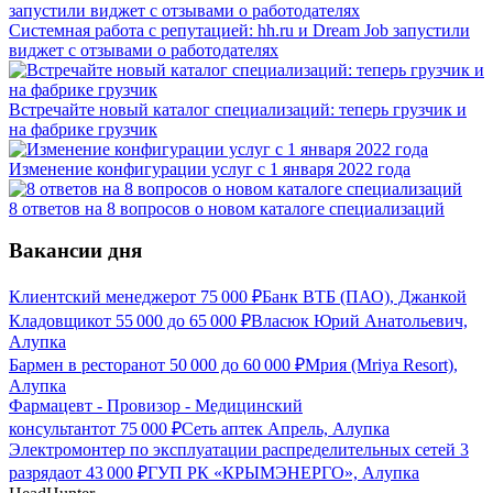
Системная работа с репутацией: hh.ru и Dream Job запустили
виджет с отзывами о работодателях
Встречайте новый каталог специализаций: теперь грузчик и
на фабрике грузчик
Изменение конфигурации услуг с 1 января 2022 года
8 ответов на 8 вопросов о новом каталоге специализаций
Вакансии дня
Клиентский менеджер
от
75 000
₽
Банк ВТБ (ПАО), Джанкой
Кладовщик
от
55 000
до
65 000
₽
Власюк Юрий Анатольевич,
Алупка
Бармен в ресторан
от
50 000
до
60 000
₽
Мрия (Mriya Resort),
Алупка
Фармацевт - Провизор - Медицинский
консультант
от
75 000
₽
Сеть аптек Апрель, Алупка
Электромонтер по эксплуатации распределительных сетей 3
разряда
от
43 000
₽
ГУП РК «КРЫМЭНЕРГО», Алупка