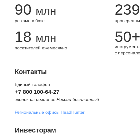
90
239
млн
резюме в базе
проверенны
18
50
млн
инструменто
посетителей ежемесячно
с персонал
Контакты
Единый телефон
+7 800 100-64-27
звонок из регионов России бесплатный
Региональные офисы HeadHunter
Москва
Инвесторам
внутригородская территория