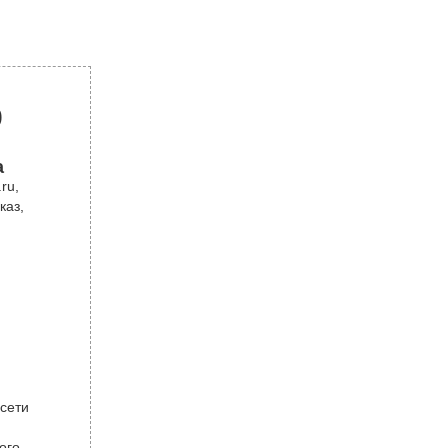
р
а
ru,
каз,
 сети
ого