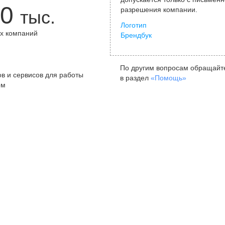
0
разрешения компании.
тыс.
Логотип
х компаний
Брендбук
+
По другим вопросам обращайт
в и сервисов для работы
в раздел
«Помощь»
ом
Санкт-Петербург
Я
ул. Жуковского, д. 19, особняк
ул