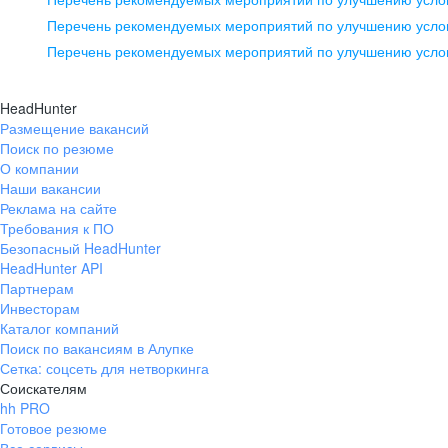
pr@ural.hh.ru
Перечень рекомендуемых мероприятий по улучшению услов
Перечень рекомендуемых мероприятий по улучшению усло
Новосибирск
ул. Большевистская, д. 35,
HeadHunter
помещение 21
Размещение вакансий
Поиск по резюме
+7 383 207-94-64
О компании
pr@nsk.hh.ru
Наши вакансии
Реклама на сайте
Требования к ПО
Безопасный HeadHunter
HeadHunter API
Партнерам
Инвесторам
Каталог компаний
Поиск по вакансиям в Алупке
Сетка: соцсеть для нетворкинга
Соискателям
hh PRO
Готовое резюме