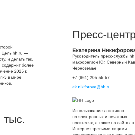
Пресс-цент
оторой
Екатерина Никифоров
 Цель hh.ru —
Руководитель пресс-службы hh.
у, и делать так,
макрорегион Юг, Северный Кав
и содержит более
Черноземье
чение 2025 г.
оп-3 в мире
+7 (861) 205-55-57
ников.
ek.nikiforova@hh.ru
Использование логотипов
тыс.
на электронных и печатных
носителях, а также на сайтах в
Интернет третьими лицами
допускается только с письменн